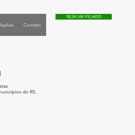
SEJA UM FILIADO
lações
Contato
l
stas
municípios do RS.