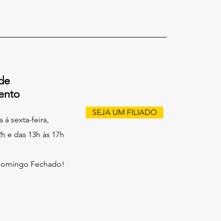
de
ento
SEJA UM FILIADO
á sexta-feira,
2h e das 13h às 17h
Domingo Fechado!