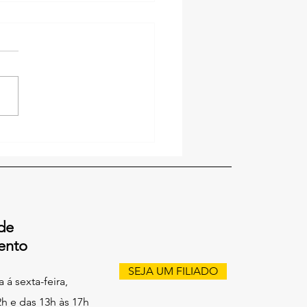
ntrevista à Rádio
ngueira, FESISMERS
aca valorização dos
idores municipais
ivos
de
ento
SEJA UM FILIADO
á sexta-feira,
2h e das 13h às 17h