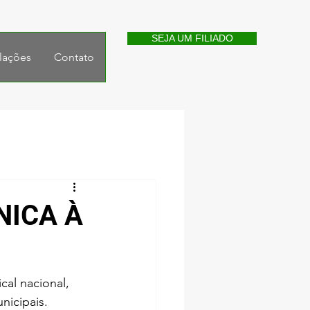
SEJA UM FILIADO
lações
Contato
NICA À
al nacional, 
nicipais.