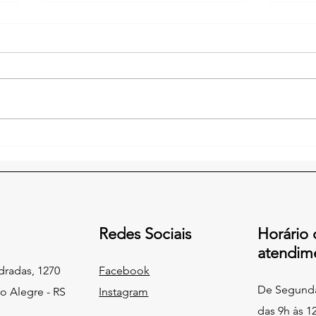
FESISMERS destaca
Em e
valorização dos servidores
Pita
inativos e anuncia projeto
dest
inspirado em iniciativas de
serv
Itaqui e Ijuí
inat
Redes Sociais
Horário 
atendim
dradas, 1270
Facebook
De Segunda 
to Alegre - RS
Instagram
das 9h às 1