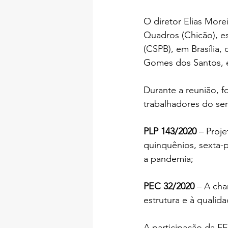
O diretor Elias More
Quadros (Chicão), e
(CSPB), em Brasília
Gomes dos Santos, e 
Durante a reunião, 
trabalhadores do ser
PLP 143/2020
 – Proj
quinquênios, sexta-p
a pandemia;
PEC 32/2020
 – A ch
estrutura e à qualida
A participação da F