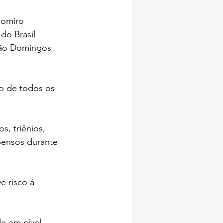
iomiro 
do Brasil 
oão Domingos 
o de todos os 
, triênios, 
pensos durante 
 risco à 
e em nível 