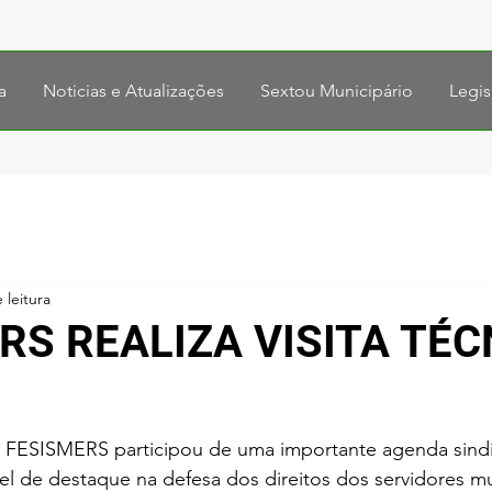
a
Noticias e Atualizações
Sextou Municipário
Legis
 leitura
RS REALIZA VISITA TÉC
a FESISMERS participou de uma importante agenda sindic
l de destaque na defesa dos direitos dos servidores mu