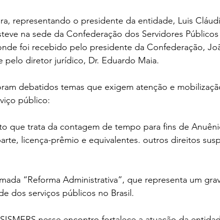
ira, representando o presidente da entidade, Luis Cláud
steve na sede da Confederação dos Servidores Públicos 
, onde foi recebido pelo presidente da Confederação, J
pelo diretor jurídico, Dr. Eduardo Maia.
foram debatidos temas que exigem atenção e mobilizaçã
viço público:
eto que trata da contagem de tempo para fins de Anuênios
arte, licença-prêmio e equivalentes. outros direitos sus
amada “Reforma Administrativa”, que representa um grave
de dos serviços públicos no Brasil.
ESISMERS nesse encontro fortalece a atuação da entidad